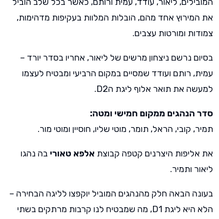
המובילים, ליאור, עודד, עמית ורותם, כאשר בכל שלב הוביל
את המירוץ אחד מהם, הובלות המלוות בעקיפות מדהימות,
צמודות ומורטות עצבים.
בסיום נרשם ניצחון מרשים של ליאור, אחריו בסדר יורד –
עמית, רותם ועודד שמסיים במקום הרביעי ומבטיח לעצמו
למעשה את תואר אלוף ליגת הD2.
סדר הנהגים ממקום חמישי ומטה:
תמיר, קובי, הראל, תומר, מוטי שליו, חוסיין ומוטי מור.
את אליפות היצרנים קטפה קבוצת
אלפא טאורי
בה נהגו
ליאור ותמיר.
בעונה הבאה חלק מהנהגים המוביל יוקפצו לליגה הבחירה –
הלא היא ליגת D1, מה שמבטיח לנו קרבות מרתקים בשתי